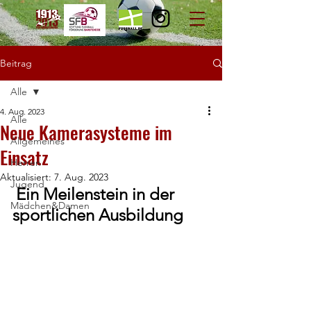
Beitrag
Alle
4. Aug. 2023
Alle
Neue Kamerasysteme im
Allgemeines
Einsatz
Herren
Aktualisiert:
7. Aug. 2023
Jugend
Ein Meilenstein in der 
Mädchen&Damen
sportlichen Ausbildung