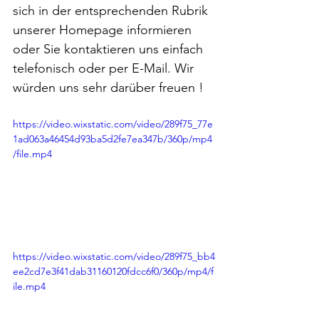
sich in der entsprechenden Rubrik 
unserer Homepage informieren 
oder Sie kontaktieren uns einfach 
telefonisch oder per E-Mail. Wir 
würden uns sehr darüber freuen !
https://video.wixstatic.com/video/289f75_77e
1ad063a46454d93ba5d2fe7ea347b/360p/mp4
/file.mp4
https://video.wixstatic.com/video/289f75_bb4
ee2cd7e3f41dab31160120fdcc6f0/360p/mp4/f
ile.mp4