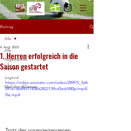
Beitrag
Alle
4. Aug. 2023
Alle
1. Herren erfolgreich in die
Allgemeines
Saison gestartet
Herren
Jugend
https://video.wixstatic.com/video/289f75_3d6
Mädchen&Damen
091a756df4311838d2822139cd5ed/480p/mp4/
file.mp4
Trotz des vorangegangenen 