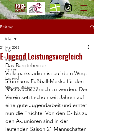
Beitrag
Alle
24. Mai 2023
Alle
E-Jugend Leistungsvergleich
Allgemeines
Das Bargteheider 
Herren
Volksparkstadion ist auf dem Weg, 
Jugend
Stormarns Fußball-Mekka für den 
Mädchen&Damen
Nachwuchsbereich zu werden. Der 
Verein setzt schon seit Jahren auf 
eine gute Jugendarbeit und erntet 
nun die Früchte: Von den G- bis zu 
den A-Junioren sind in der 
laufenden Saison 21 Mannschaften 