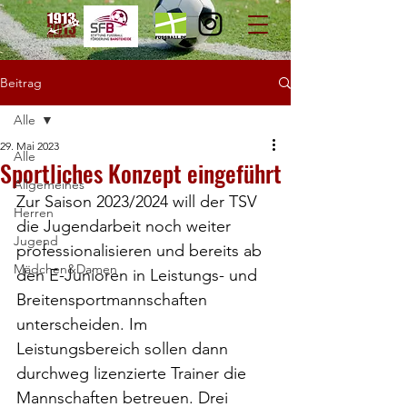
Beitrag
Alle
29. Mai 2023
Alle
Sportliches Konzept eingeführt
Allgemeines
Zur Saison 2023/2024 will der TSV 
Herren
die Jugendarbeit noch weiter 
Jugend
professionalisieren und bereits ab 
Mädchen&Damen
den E-Junioren in Leistungs- und 
Breitensportmannschaften 
unterscheiden. Im 
Leistungsbereich sollen dann 
durchweg lizenzierte Trainer die 
Mannschaften betreuen. Drei 